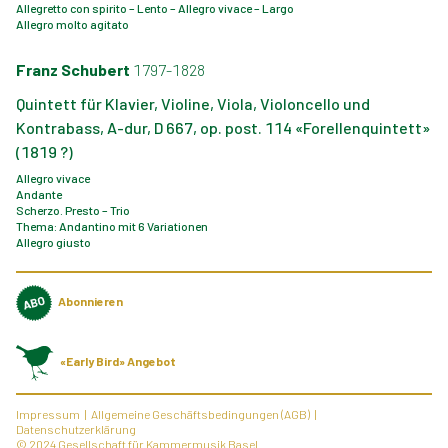
Allegretto con spirito – Lento – Allegro vivace – Largo
Allegro molto agitato
Franz Schubert
1797-1828
Quintett für Klavier, Violine, Viola, Violoncello und
Kontrabass, A-dur, D 667, op. post. 114 «Forellenquintett»
(1819 ?)
Allegro vivace
Andante
Scherzo. Presto – Trio
Thema: Andantino mit 6 Variationen
Allegro giusto
Abonnieren
«Early Bird» Angebot
Impressum
Allgemeine Geschäftsbedingungen (AGB)
Datenschutzerklärung
© 2024 Gesellschaft für Kammermusik Basel