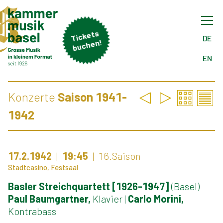
Tick
ets
buch
DE
en!
EN
Konzerte
Saison 1941-
1942
17.2.1942
19:45
16.Saison
Stadtcasino, Festsaal
Basler Streichquartett [1926-1947]
(Basel)
Paul Baumgartner,
Klavier
|
Carlo Morini,
Kontrabass