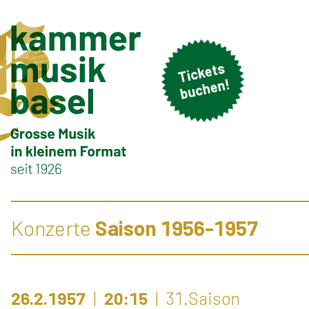
Ti
c
k
et
s
b
u
c
h
e
n!
Konzerte
Saison 1956-1957
26.2.1957
20:15
31.Saison