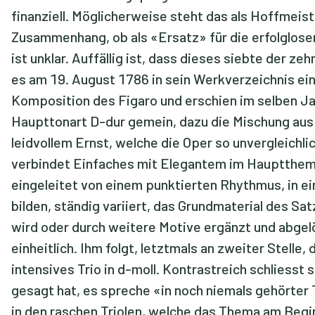
finanziell. Möglicherweise steht das als Hoffmei
Zusammenhang, ob als «Ersatz» für die erfolglosen
ist unklar. Auffällig ist, dass dieses siebte der z
es am 19. August 1786 in sein Werkverzeichnis ein
Komposition des Figaro und erschien im selben Ja
Haupttonart D-dur gemein, dazu die Mischung aus
leidvollem Ernst, welche die Oper so unvergleich
verbindet Einfaches mit Elegantem im Hauptthema
eingeleitet von einem punktierten Rhythmus, in e
bilden, ständig variiert, das Grundmaterial des Sa
wird oder durch weitere Motive ergänzt und abgelö
einheitlich. Ihm folgt, letztmals an zweiter Stelle
intensives Trio in d-moll. Kontrastreich schliesst 
gesagt hat, es spreche «in noch niemals gehörter
in den raschen Triolen, welche das Thema am Begin