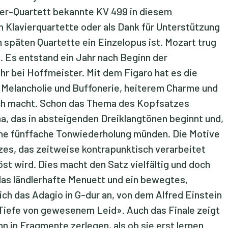
ster-Quartett bekannte KV 499 in diesem
 Klavierquartette oder als Dank für Unterstützung
ehn späten Quartette ein Einzelopus ist. Mozart trug
. Es entstand ein Jahr nach Beginn der
hr bei Hoffmeister. Mit dem Figaro hat es die
 Melancholie und Buffonerie, heiterem Charme und
lich macht. Schon das Thema des Kopfsatzes
, das in absteigenden Dreiklangtönen beginnt und,
ine fünffache Tonwiederholung münden. Die Motive
tzes, das zeitweise kontrapunktisch verarbeitet
st wird. Dies macht den Satz vielfältig und doch
, das ländlerhafte Menuett und ein bewegtes,
sich das Adagio in G-dur an, von dem Alfred Einstein
 Tiefe von gewesenem Leid». Auch das Finale zeigt
n in Fragmente zerlegen, als ob sie erst lernen