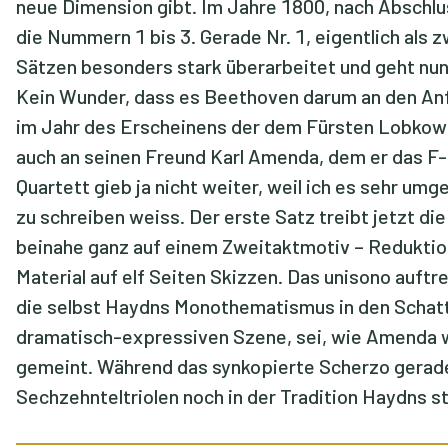
neue Dimension gibt. Im Jahre 1800, nach Abschlu
die Nummern 1 bis 3. Gerade Nr. 1, eigentlich als
Sätzen besonders stark überarbeitet und geht nun
Kein Wunder, dass es Beethoven darum an den Anfa
im Jahr des Erscheinens der dem Fürsten Lobkow
auch an seinen Freund Karl Amenda, dem er das F-
Quartett gieb ja nicht weiter, weil ich es sehr umg
zu schreiben weiss. Der erste Satz treibt jetzt di
beinahe ganz auf einem Zweitaktmotiv – Reduktio
Material auf elf Seiten Skizzen. Das unisono auft
die selbst Haydns Monothematismus in den Schatte
dramatisch-expressiven Szene, sei, wie Amenda w
gemeint. Während das synkopierte Scherzo geradezu
Sechzehnteltriolen noch in der Tradition Haydns 