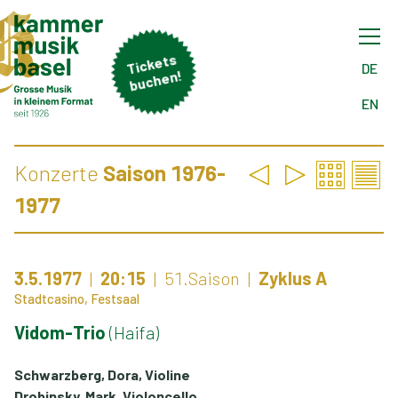
Tick
ets
buch
DE
en!
EN
Konzerte
Saison 1976-
1977
3.5.1977
20:15
51.Saison
Zyklus A
Stadtcasino, Festsaal
Vidom-Trio
(Haifa)
Schwarzberg, Dora, Violine
Drobinsky, Mark, Violoncello