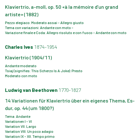
Klaviertrio, a-moll, op. 50 «à la mémoire d’un grand
artiste» (1882)
Pezzo elegiaco: Moderato assai – Allegro giusto
Tema con variazioni: Andante con moto –
Variazione finale e Coda: Allegro risoluto e con fuoco – Andante con moto
Charles Ives
1874-1954
Klaviertrio (1904/11)
Andante moderato
Tsiaj (signifies: This Scherzo Is A Joke): Presto
Moderato con moto
Ludwig van Beethoven
1770-1827
14 Variationen für Klaviertrio über ein eigenes Thema, Es-
dur, op. 44 (um 1800?)
Tema: Andante
Variationen I – VI
Variation VII. Largo
Variation VIII. Un poco adagio
Variation IX – XII. Tempo primo