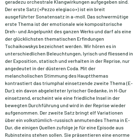
geradezu orchestrale Klangwirkungen aufgegeben sind.
Der erste Satz («Pezzo elegiaco») ist ein breit
ausgeführter Sonatensatz in a-moll. Das schwermütige
erste Thema ist der emotionale wie kompositorische
Dreh- und Angelpunkt des ganzen Werks und darf als eine
der glücklichsten thematischen Erfindungen
Tschaikowskys bezeichnet werden. Wir hören es in
unterschiedlichen Beleuchtungen, lyrisch und fliessend in
der Exposition, statisch und verhalten in der Reprise, nur
angedeutet in der düsteren Coda. Mit der
melancholischen Stimmung des Hauptthemas
kontrastiert das triumphal einsetzende zweite Thema (E-
Dur); ein davon abgeleiteter lyrischer Gedanke, in H-Dur
einsetzend, erscheint wie eine friedliche Insel in der
bewegten Durchführung und wird in der Reprise wieder
aufgenommen. Der zweite Satz bringt elf Variationen
über ein volkstümlich-russisch anmutendes Thema in E-
Dur, die einigen Quellen zufolge je für eine Episode aus
Rubinsteins stehen sollen. Sie präsentieren eine enorme