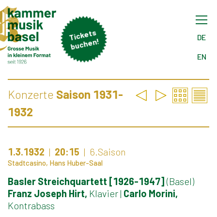
Tick
ets
buch
DE
en!
EN
Konzerte
Saison 1931-
1932
1.3.1932
20:15
6.Saison
Stadtcasino, Hans Huber-Saal
Basler Streichquartett [1926-1947]
(Basel)
Franz Joseph Hirt,
Klavier
|
Carlo Morini,
Kontrabass