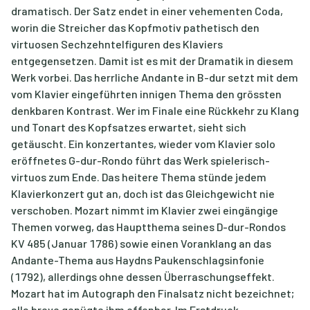
dramatisch. Der Satz endet in einer vehementen Coda,
worin die Streicher das Kopfmotiv pathetisch den
virtuosen Sechzehntelfiguren des Klaviers
entgegensetzen. Damit ist es mit der Dramatik in diesem
Werk vorbei. Das herrliche Andante in B-dur setzt mit dem
vom Klavier eingeführten innigen Thema den grössten
denkbaren Kontrast. Wer im Finale eine Rückkehr zu Klang
und Tonart des Kopfsatzes erwartet, sieht sich
getäuscht. Ein konzertantes, wieder vom Klavier solo
eröffnetes G-dur-Rondo führt das Werk spielerisch-
virtuos zum Ende. Das heitere Thema stünde jedem
Klavierkonzert gut an, doch ist das Gleichgewicht nie
verschoben. Mozart nimmt im Klavier zwei eingängige
Themen vorweg, das Hauptthema seines D-dur-Rondos
KV 485 (Januar 1786) sowie einen Voranklang an das
Andante-Thema aus Haydns Paukenschlagsinfonie
(1792), allerdings ohne dessen Überraschungseffekt.
Mozart hat im Autograph den Finalsatz nicht bezeichnet;
alla breve genügte ihm offenbar. Im Erstdruck