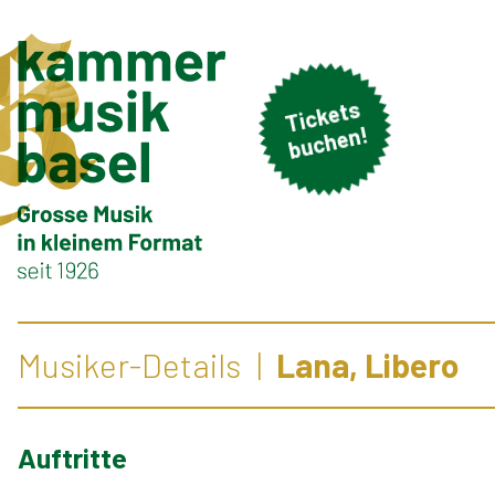
Ti
c
k
et
s
b
u
c
h
e
n!
Musiker-Details
Lana, Libero
Auftritte