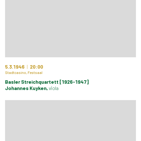
5.3.1946
20:00
Stadtcasino, Festsaal
Basler Streichquartett [1926-1947]
Johannes Kuyken,
viola