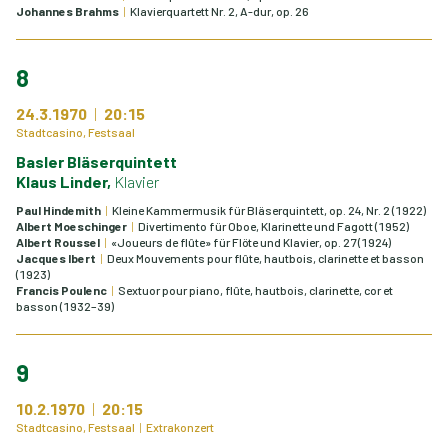
Johannes Brahms
Klavierquartett Nr. 2, A-dur, op. 26
8
24.3.1970
20:15
Stadtcasino, Festsaal
Basler Bläserquintett
Klaus Linder,
Klavier
Paul Hindemith
Kleine Kammermusik für Bläserquintett, op. 24, Nr. 2 (1922)
Albert Moeschinger
Divertimento für Oboe, Klarinette und Fagott (1952)
Albert Roussel
«Joueurs de flûte» für Flöte und Klavier, op. 27 (1924)
Jacques Ibert
Deux Mouvements pour flûte, hautbois, clarinette et basson
(1923)
Francis Poulenc
Sextuor pour piano, flûte, hautbois, clarinette, cor et
basson (1932–39)
9
10.2.1970
20:15
Stadtcasino, Festsaal
Extrakonzert