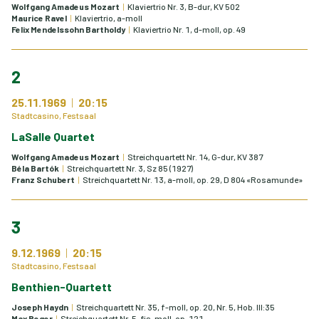
Wolfgang Amadeus Mozart
Klaviertrio Nr. 3, B-dur, KV 502
Maurice Ravel
Klaviertrio, a-moll
Felix Mendelssohn Bartholdy
Klaviertrio Nr. 1, d-moll, op. 49
2
25.11.1969
20:15
Stadtcasino, Festsaal
LaSalle Quartet
Wolfgang Amadeus Mozart
Streichquartett Nr. 14, G-dur, KV 387
Béla Bartók
Streichquartett Nr. 3, Sz 85 (1927)
Franz Schubert
Streichquartett Nr. 13, a-moll, op. 29, D 804 «Rosamunde»
3
9.12.1969
20:15
Stadtcasino, Festsaal
Benthien-Quartett
Joseph Haydn
Streichquartett Nr. 35, f-moll, op. 20, Nr. 5, Hob. III:35
Max Reger
Streichquartett Nr. 5, fis-moll, op. 121