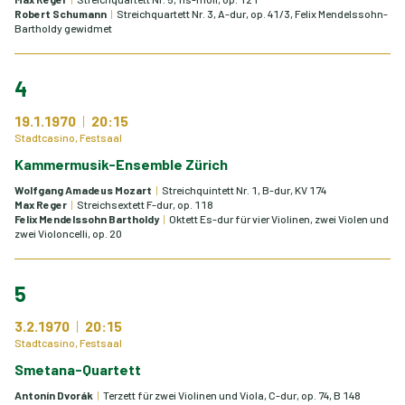
Robert Schumann
Streichquartett Nr. 3, A-dur, op. 41/3, Felix Mendelssohn-
Bartholdy gewidmet
4
19.1.1970
20:15
Stadtcasino, Festsaal
Kammermusik-Ensemble Zürich
Wolfgang Amadeus Mozart
Streichquintett Nr. 1, B-dur, KV 174
Max Reger
Streichsextett F-dur, op. 118
Felix Mendelssohn Bartholdy
Oktett Es-dur für vier Violinen, zwei Violen und
zwei Violoncelli, op. 20
5
3.2.1970
20:15
Stadtcasino, Festsaal
Smetana-Quartett
Antonín Dvorák
Terzett für zwei Violinen und Viola, C-dur, op. 74, B 148