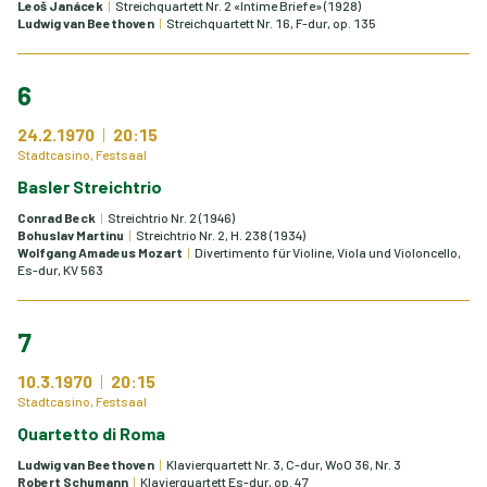
Leoš Janácek
Streichquartett Nr. 2 «Intime Briefe» (1928)
Ludwig van Beethoven
Streichquartett Nr. 16, F-dur, op. 135
6
24.2.1970
20:15
Stadtcasino, Festsaal
Basler Streichtrio
Conrad Beck
Streichtrio Nr. 2 (1946)
Bohuslav Martinu
Streichtrio Nr. 2, H. 238 (1934)
Wolfgang Amadeus Mozart
Divertimento für Violine, Viola und Violoncello,
Es-dur, KV 563
7
10.3.1970
20:15
Stadtcasino, Festsaal
Quartetto di Roma
Ludwig van Beethoven
Klavierquartett Nr. 3, C-dur, WoO 36, Nr. 3
Robert Schumann
Klavierquartett Es-dur, op. 47