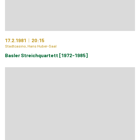
17.2.1981
20:15
Stadtcasino, Hans Huber-Saal
Basler Streichquartett [1972-1985]