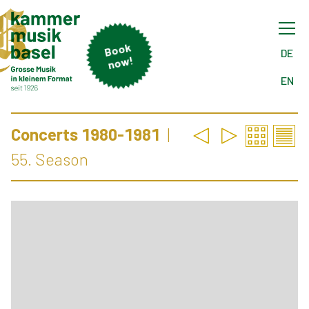
B
o
ok
n
o
DE
w!
EN
Concerts 1980-1981
55. Season