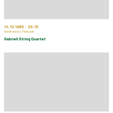
14.10.1980
20:15
Stadtcasino, Festsaal
Gabrieli String Quartet