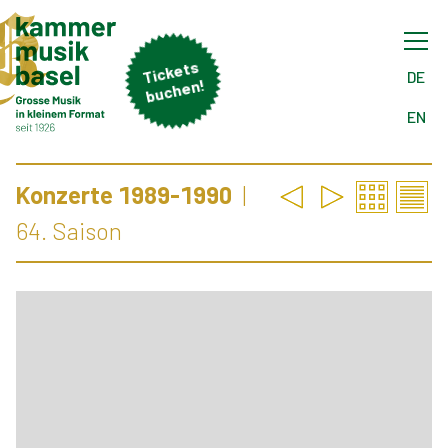
Tick
ets
buch
DE
en!
EN
Konzerte 1989-1990
64. Saison