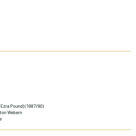
h Ezra Pound) (1987/90)
Anton Webern
e