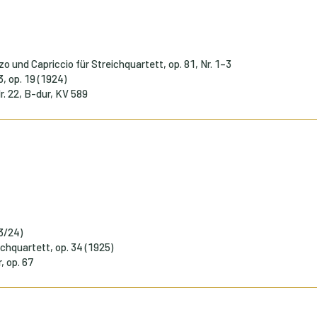
o und Capriccio für Streichquartett, op. 81, Nr. 1–3
3, op. 19 (1924)
r. 22, B-dur, KV 589
23/24)
chquartett, op. 34 (1925)
, op. 67