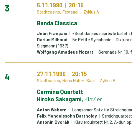
6.11.1990
20:15
3
Stadtcasino, Festsaal
Zyklus A
Banda Classica
Jean Françaix
«Sept danses» après le ballet 
Darius Milhaud
5e Petite Symphonie – Dixtuor 
Siegmann (1937)
Wolfgang Amadeus Mozart
Serenade Nr. 10, 
27.11.1990
20:15
4
Stadtcasino, Hans Huber-Saal
Zyklus B
Carmina Quartett
Hiroko Sakagami,
Klavier
Anton Webern
Langsamer Satz für Streichquar
Felix Mendelssohn Bartholdy
Streichquartett N
Antonín Dvorák
Klavierquintett Nr. 2, A-dur, op