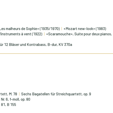
«Les malheurs de Sophie» (1935/1970)
«Mozart new-look» (1983)
d’instruments à vent (1922)
«Scaramouche», Suite pour deux pianos, 
für 12 Bläser und Kontrabass, B-dur, KV 370a
tett, M. 78
Sechs Bagatellen für Streichquartett, op. 9
r. 6, f-moll, op. 80
. 81, B 155