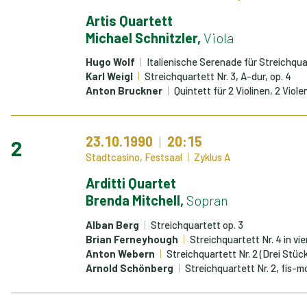
Artis Quartett
Michael Schnitzler,
Viola
Hugo Wolf
Italienische Serenade für Streichqua
Karl Weigl
Streichquartett Nr. 3, A-dur, op. 4
Anton Bruckner
Quintett für 2 Violinen, 2 Viole
23.10.1990
20:15
2
Stadtcasino, Festsaal
Zyklus A
Arditti Quartet
Brenda Mitchell,
Sopran
Alban Berg
Streichquartett op. 3
Brian Ferneyhough
Streichquartett Nr. 4 in v
Anton Webern
Streichquartett Nr. 2 (Drei Stüc
Arnold Schönberg
Streichquartett Nr. 2, fis-m