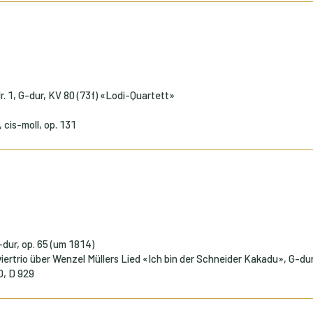
r. 1, G-dur, KV 80 (73f) «Lodi-Quartett»
 cis-moll, op. 131
G-dur, op. 65 (um 1814)
viertrio über Wenzel Müllers Lied «Ich bin der Schneider Kakadu», G-dur
00, D 929