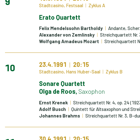
9
Stadtcasino, Festsaal
Zyklus A
Erato Quartett
Felix Mendelssohn Bartholdy
Andante, Scherz
Alexander von Zemlinsky
Streichquartett Nr. 
Wolfgang Amadeus Mozart
Streichquartett N
23.4.1991
20:15
10
Stadtcasino, Hans Huber-Saal
Zyklus B
Sonare Quartett
Olga de Roos,
Saxophon
Ernst Krenek
Streichquartett Nr. 4, op. 24 (19
Adolf Busch
Quintett für Altsaxophon und Strei
Johannes Brahms
Streichquartett Nr. 3, B-dur
30.4.1991
20:15