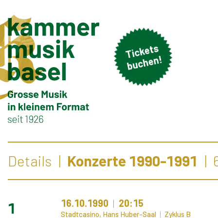
Ti
c
k
et
s
b
u
c
h
e
n!
Details
Konzerte 1990-1991
16.10.1990
20:15
1
Stadtcasino, Hans Huber-Saal
Zyklus B