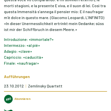
morti stagioni, e la presente E viva, e il suon di lei. Così tra
questa Immensità s’annega il pensier mio: E il naufragar
m’è dolce in questo mare. (Giacomo Leopardi, L’INFINITO)
«In dieser Unermesslichkeit ertrinkt mein Gedanke; süss
ist mir der Schiffbruch in diesem Meere.»
Introduzione: «immortale?»
Intermezzo: «al pié»
Adagio: «clave»
Capriccio: «caducità»
Finale: «naufragar»
Aufführungen
23.10.2012
Zemlinsky Quartett
Abonnieren