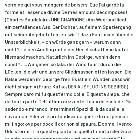
vermine qui vous mangera de baisers, Que j’ai gardé la
forme et l’essence divine De mes amours décomposés!
(Charles Baudelaire, UNE CHAROGNE) Am Wegrand liegt
ein zerfallendes Aas. Der Dichter, auf einem Spaziergang
mit seiner Angebeteten, entwirft dazu Fantasien über die
Unsterblichkeit. «Ich würde ganz gern – warum denn
nicht? – einen Ausflug mit einer Gesellschaft von lauter
Niemand machen. Natürlich ins Gebirge, wohin denn
sonst? .....Wir gehen so lala, der Wind fährt durch die
Lücken, die wir und unsere Gliedmassen offen lassen. Die
Hälse werden im Gebirge frei! Es ist ein Wunder, dass wir
nicht singen.» (Franz Kafka, DER AUSFLUG INS GEBIRGE)
Sempre caro mi fu quest’ermo colle, E questa siepe, che
da tanta parte Dell’ultimo orizzonte il guardo esclude. Ma
sedendo e mirando, interminati Spazi di là da quella, e
sovrumani Silenzi, e profondissima quiete Io nel pensier
mi fingo; ove per poco ll cor non si spaura. E come il vento
Odo stormir tra queste piante, io quello Infinito silenzio a
questa voce Vo comparando: e mi sovvien l’eterno E le