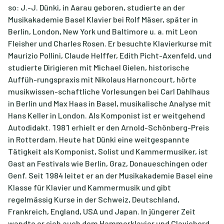
so: J.-J. Dünki, in Aarau geboren, studierte an der
Musikakademie Basel Klavier bei Rolf Mäser, später in
Berlin, London, New York und Baltimore u. a. mit Leon
Fleisher und Charles Rosen. Er besuchte Klavierkurse mit
Maurizio Pollini, Claude Helffer, Edith Picht-Axenfeld, und
studierte Dirigieren mit Michael Gielen, historische
Auffüh-rungspraxis mit Nikolaus Harnoncourt, hörte
musikwissen-schaftliche Vorlesungen bei Carl Dahlhaus
in Berlin und Max Haas in Basel, musikalische Analyse mit
Hans Keller in London. Als Komponist ist er weitgehend
Autodidakt. 1981 erhielt er den Arnold-Schönberg-Preis
in Rotterdam. Heute hat Dünki eine weitgespannte
Tätigkeit als Komponist, Solist und Kammermusiker, ist
Gast an Festivals wie Berlin, Graz, Donaueschingen oder
Genf. Seit 1984 leitet er an der Musikakademie Basel eine
Klasse für Klavier und Kammermusik und gibt
regelmässig Kurse in der Schweiz, Deutschland,
Frankreich, England, USA und Japan. In jüngerer Zeit
wandte er sich auch dem Hammerklavier und Clavichord