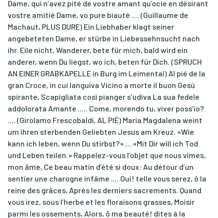
Dame, qui n’avez pité de vostre amant qu’ocie en désirant
vostre amitié Dame, vo pure biauté .... (Guillaume de
Machaut, PLUS DURE) Ein Liebhaber klagt seiner
angebeteten Dame, er stürbe in Liebessehnsucht nach
ihr. Eile nicht, Wanderer, bete für mich, bald wird ein
anderer, wenn Du liegst, wo ich, beten für Dich. (SPRUCH
AN EINER GRABKAPELLE in Burg im Leimental) Al pié de la
gran Croce, in cui languiva Vicino a morte il buon Gesù
spirante, Scapigliata così pianger s’udiva La sua fedele
addolorata Amante ..... Come, morendo tu, viver poss’io?
.... (Girolamo Frescobaldi, AL PIÉ) Maria Magdalena weint
um ihren sterbenden Geliebten Jesus am Kreuz. «Wie
kann ich leben, wenn Du stirbst?» … «Mit Dir will ich Tod
und Leben teilen.» Rappelez-vous l’objet que nous vîmes,
mon âme, Ce beau matin d’été si doux: Au détour d’un
sentier une charogne infâme .... Oui! telle vous serez, ô la
reine des grâces, Après les derniers sacrements. Quand
vous irez, sous l’herbe et les floraisons grasses, Moisir
parmi les ossements, Alors, ô ma beauté! dites à la