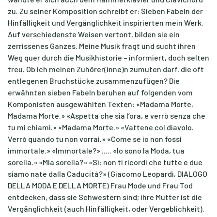
zu. Zu seiner Komposition schreibt er: Sieben Fabeln der
Hinfälligkeit und Vergänglichkeit inspirierten mein Werk.
Auf verschiedenste Weisen vertont, bilden sie ein
zerrissenes Ganzes. Meine Musik fragt und sucht ihren
Weg quer durch die Musikhistorie – informiert, doch selten
treu. Ob ich meinen Zuhörer(inne)n zumuten darf, die oft
entlegenen Bruchstücke zusammenzufügen? Die
erwähnten sieben Fabeln beruhen auf folgenden vom
Komponisten ausgewählten Texten: «Madama Morte,
Madama Morte.» «Aspetta che sia l’ora, e verrò senza che
tu mi chiami.» «Madama Morte.» «Vattene col diavolo.
Verrò quando tu non vorrai.» «Come se io non fossi
immortale.» «Immortale?» ..... «Io sono la Moda, tua
sorella.» «Mia sorella?» «Sì: non ti ricordi che tutte e due
siamo nate dalla Caducità?» (Giacomo Leopardi, DIALOGO
DELLA MODA E DELLA MORTE) Frau Mode und Frau Tod
entdecken, dass sie Schwestern sind; ihre Mutter ist die
Vergänglichkeit (auch Hinfälligkeit, oder Vergeblichkeit).