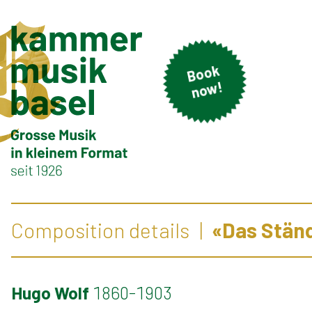
B
o
o
k
n
o
w!
Composition details
«Das Ständ
Hugo Wolf
1860-1903