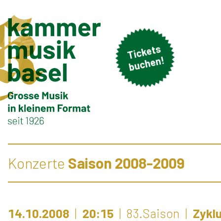
Ti
c
k
et
s
b
u
c
h
e
n!
Konzerte
Saison 2008-2009
14.10.2008
20:15
83.Saison
Zykl