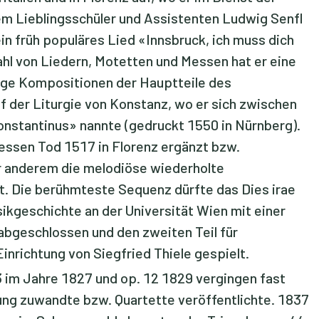
em Lieblingsschüler und Assistenten Ludwig Senfl
ein früh populäres Lied «Innsbruck, ich muss dich
ahl von Liedern, Motetten und Messen hat er eine
ge Kompositionen der Hauptteile des
uf der Liturgie von Konstanz, wo er sich zwischen
Constantinus» nannte (gedruckt 1550 in Nürnberg).
essen Tod 1517 in Florenz ergänzt bzw.
r anderem die melodiöse wiederholte
t. Die berühmteste Sequenz dürfte das Dies irae
ikgeschichte an der Universität Wien mit einer
abgeschlossen und den zweiten Teil für
inrichtung von Siegfried Thiele gespielt.
 im Jahre 1827 und op. 12 1829 vergingen fast
ung zuwandte bzw. Quartette veröffentlichte. 1837