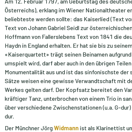
Am 12. Februar 1797, am Geburtstag des deutschen 
Österreichs), erklang im Wiener Nationaltheater e
beliebteste werden sollte: das Kaiserlied (Text 
Text von Johann Gabriel Seidl zur österreichischen
Hoffmann von Fallerslebens Text von 1841 die deu
Haydn in England erhalten. Er hat sie bis zu seine
«Kaiserquartett» trägt seinen Beinamen aufgrund d
umspielt wird, darf aber auch in den übrigen Teilen 
Monumentalität aus und ist das sinfonischste der 
Sätze weisen eine gewisse Verwandtschaft mit de
Werkes gelten darf. Der Kopfsatz bereitet den Var
kräftiger Tanz, unterbrochen von einem Trio in san
über verschiedene Zwischenstationen (u.a. G-dur) 
dur.
Der Münchner Jörg
Widmann
ist als Klarinettist 