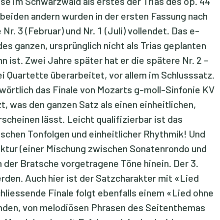
ise im Schwarzwald als erstes der Trias des op. 44
 beiden andern wurden in der ersten Fassung nach
r. 3 (Februar) und Nr. 1 (Juli) vollendet. Das e-
des ganzen, ursprünglich nicht als Trias geplanten
n ist. Zwei Jahre später hat er die spätere Nr. 2 –
i Quartette überarbeitet, vor allem im Schlusssatz.
 wörtlich das Finale von Mozarts g-moll-Sinfonie KV
t, was den ganzen Satz als einen einheitlichen,
cheinen lässt. Leicht qualifizierbar ist das
aschen Tonfolgen und einheitlicher Rhythmik! Und
uktur (einer Mischung zwischen Sonatenrondo und
 der Bratsche vorgetragene Töne hinein. Der 3.
rden. Auch hier ist der Satzcharakter mit «Lied
liessende Finale folgt ebenfalls einem «Lied ohne
nden, von melodiösen Phrasen des Seitenthemas