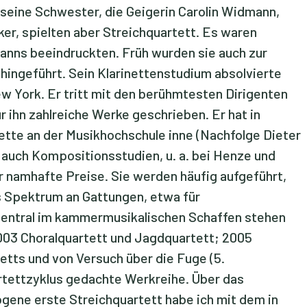
 seine Schwester, die Geigerin Carolin Widmann,
ker, spielten aber Streichquartett. Es waren
anns beeindruckten. Früh wurden sie auch zur
ingeführt. Sein Klarinettenstudium absolvierte
w York. Er tritt mit den berühmtesten Dirigenten
ihn zahlreiche Werke geschrieben. Er hat in
rinette an der Musikhochschule inne (Nachfolge Dieter
r auch Kompositionsstudien, u. a. bei Henze und
r namhafte Preise. Sie werden häufig aufgeführt,
es Spektrum an Gattungen, etwa für
entral im kammermusikalischen Schaffen stehen
2003 Choralquartett und Jagdquartett; 2005
etts und von Versuch über die Fuge (5.
artettzyklus gedachte Werkreihe. Über das
gene erste Streichquartett habe ich mit dem in