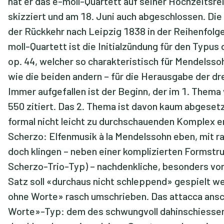
hat er das e-moll-Quartett auf seiner Hochzeitsre
skizziert und am 18. Juni auch abgeschlossen. Die
der Rückkehr nach Leipzig 1838 in der Reihenfolge N
moll-Quartett ist die Initialzündung für den Typus 
op. 44, welcher so charakteristisch für Mendelssoh
wie die beiden andern – für die Herausgabe der dre
Immer aufgefallen ist der Beginn, der im 1. Thema
550 zitiert. Das 2. Thema ist davon kaum abgesetz
formal nicht leicht zu durchschauenden Komplex ers
Scherzo: Elfenmusik à la Mendelssohn eben, mit r
doch klingen – neben einer komplizierten Formstr
Scherzo-Trio-Typ) – nachdenkliche, besonders von
Satz soll «durchaus nicht schleppend» gespielt we
ohne Worte» rasch umschrieben. Das attacca ansch
Worte»-Typ: dem des schwungvoll dahinschiesse