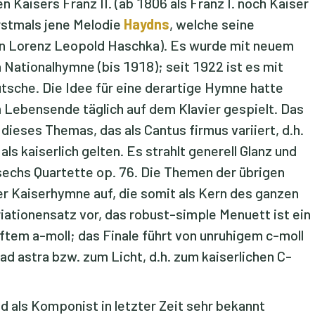
Kaisers Franz II. (ab 1806 als Franz I. noch Kaiser
rstmals jene Melodie
Haydns
, welche seine
von Lorenz Leopold Haschka). Es wurde mit neuem
 Nationalhymne (bis 1918); seit 1922 ist es mit
tsche. Die Idee für eine derartige Hymne hatte
m Lebensende täglich auf dem Klavier gespielt. Das
ieses Themas, das als Cantus firmus variiert, d.h.
als kaiserlich gelten. Es strahlt generell Glanz und
sechs Quartette op. 76. Die Themen der übrigen
r Kaiserhymne auf, die somit als Kern des ganzen
iationensatz vor, das robust-simple Menuett ist ein
ftem a-moll; das Finale führt von unruhigem c-moll
ad astra bzw. zum Licht, d.h. zum kaiserlichen C-
und als Komponist in letzter Zeit sehr bekannt