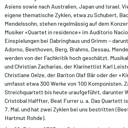
Asiens sowie nach Australien, Japan und Israel. Vi
eigene thematische Zyklen, etwa zu Schubert, Bac
Mendelssohn, stehen regelmässig auf dem Konzer
Musiker «Quartet in residence» im Auditorio Nacio
Einspielungen bei Dabringhaus und Grimm – darun
Adorno, Beethoven, Berg, Brahms, Dessau, Mende
werden von der Fachkritik hoch geschätzt. Musika
und Christian Zacharias, der Klarinettist Karl Leist
Christiane Oelze, der Bariton Olaf Bär oder der «
umfasst etwa 300 Werke von 100 Komponisten. Zah
Streichquartett bis heute uraufgeführt, darunte
Cristóbal Halffter, Beat Furrer u. a. Das Quartett 
7. Mal, und hat zwei Zyklen bei uns bestritten (Be
Hartmut Rohde).