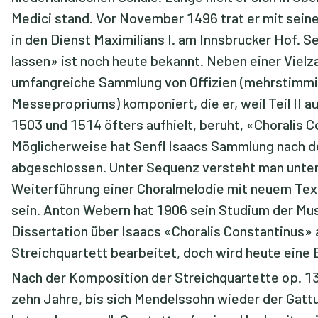
Medici stand. Vor November 1496 trat er mit sein
in den Dienst Maximilians I. am Innsbrucker Hof. S
lassen» ist noch heute bekannt. Neben einer Vielz
umfangreiche Sammlung von Offizien (mehrstimmi
Messepropriums) komponiert, die er, weil Teil II a
1503 und 1514 öfters aufhielt, beruht, «Choralis 
Möglicherweise hat Senfl Isaacs Sammlung nach d
abgeschlossen. Unter Sequenz versteht man unte
Weiterführung einer Choralmelodie mit neuem Tex
sein. Anton Webern hat 1906 sein Studium der Mus
Dissertation über Isaacs «Choralis Constantinus» 
Streichquartett bearbeitet, doch wird heute eine E
Nach der Komposition der Streichquartette op. 13
zehn Jahre, bis sich Mendelssohn wieder der Gatt