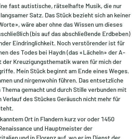
e fast autistische, rätselhafte Musik, die nur
 langsamer Satz. Das Stück bezieht sich an keiner
 Worte», wäre aber ohne das Wissen um dieses
schließlich (bis auf das abschließende Erdbeben)
der Eindringlichkeit. Noch verstörender ist für
men des Todes bei Haydn (das «Lächeln» der A-
t der Kreuzigungsthematik waren für mich der
riffe. Mein Stück beginnt am Ende eines Weges.
ommen und nirgenwohin führen. Das entsetzliche
m Thema gemacht und durch Stille verbunden mit
m Verlauf des Stückes Geräusch nicht mehr für
teht.
ekanntem Ort in Flandern kurz vor oder 1450
 Renaissance und Hauptmeister der
italien und in Florenz auf, wo er im Dienst der